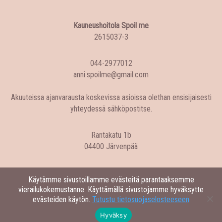
Kauneushoitola Spoil me
2615037-3
044-2977012
anni.spoilme@gmail.com
Akuuteissa ajanvarausta koskevissa asioissa olethan ensisijaisesti
yhteydessä sähköpostitse.
Rantakatu 1b
04400 Järvenpää
Käytämme sivustoillamme evästeitä parantaaksemme
vierailukokemustanne. Käyttämällä sivustojamme hyväksytte
evästeiden käytön.
Tutustu tietosuojaselosteeseen
Hyväksy
Rekisteriseloste